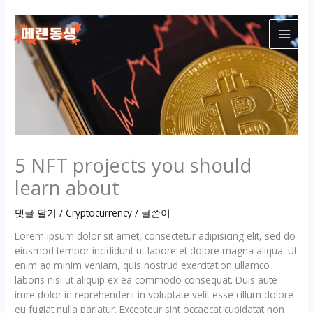
콘
텐
츠
로
건
너
뛰
기
5 NFT projects you should
learn about
댓글 달기
/
Cryptocurrency
/ 글쓴이
Lorem ipsum dolor sit amet, consectetur adipisicing elit, sed do
eiusmod tempor incididunt ut labore et dolore magna aliqua. Ut
enim ad minim veniam, quis nostrud exercitation ullamco
laboris nisi ut aliquip ex ea commodo consequat. Duis aute
irure dolor in reprehenderit in voluptate velit esse cillum dolore
eu fugiat nulla pariatur. Excepteur sint occaecat cupidatat non