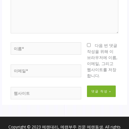
력
하
세
요...
이
다음 번 댓글
름
작성을 위해 이
*
브라우저에 이름,
이메일, 그리고
이
웹사이트를 저장
메
합니다.
일
*
웹
사
이
트
Copyright © 2023 메랜대리, 메랜부주 전문 메랜동생. All rights