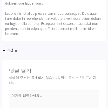
doloremque laudantium.
Laboris nisi ut aliquip ex ea commodo consequat. Duis aute
irure dolor in reprehenderit in voluptate velit esse cillum dolore
eu fugiat nulla pariatur. Excepteur sint occaecat cupidatat non
proident, sunt in culpa qui officia deserunt mollit anim id est
laborum.
←
이전 글
댓글 달기
이메일 주소는 공개되지 않습니다.
필수 필드는
*
로 표시됩
니다
여
기
에
입