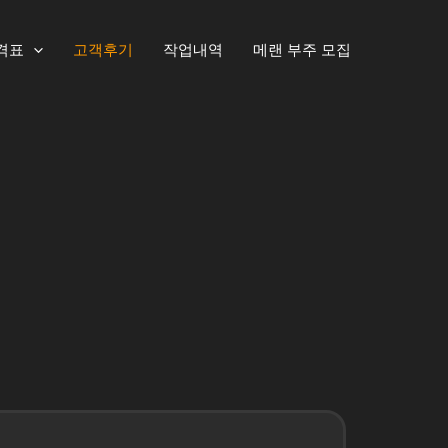
격표
고객후기
작업내역
메랜 부주 모집