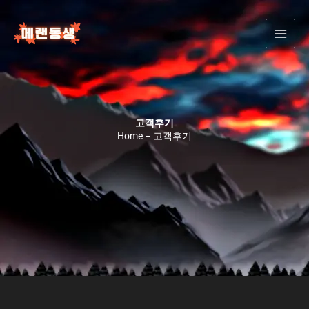
콘
텐
츠
로
건
너
뛰
기
고객후기
Home – 고객후기