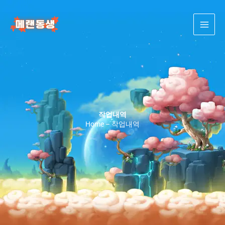
콘
텐
츠
로
건
너
뛰
기
작업내역
Home – 작업내역